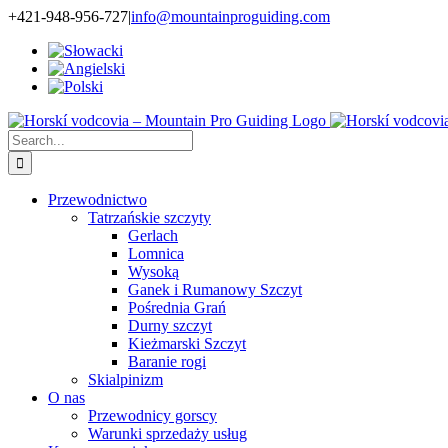
Skip
+421-948-956-727
|
info@mountainproguiding.com
to
content
Search
for:
Przewodnictwo
Tatrzańskie szczyty
Gerlach
Lomnica
Wysoką
Ganek i Rumanowy Szczyt
Pośrednia Grań
Durny szczyt
Kieżmarski Szczyt
Baranie rogi
Skialpinizm
O nas
Przewodnicy gorscy
Warunki sprzedaży usług