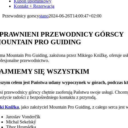
Kupon upominkowy
Kontakt + Rezerwacja
Przewodnicy gorscy
stano
2024-06-26T14:00:47+02:00
PRAWNIENI PRZEWODNICY GÓRSCY
OUNTAIN PRO GUIDING
rma Mountain Pro Guiding, założona przez Mikiego Knižkę, oferuje usł
ofesjonalne przewodnictwo.
AJMIEMY SIĘ WSZYSTKIM
szym celem jest Państwa udany wypoczynek w górach, podczas któr
si przewodnicy górscy chętnie zaoferują Państwu swoje usługi. Chc
zeżycie radości z bezpośredniego kontaktu z przyrodą.
ki Knižka
, jako założyciel Mountain Pro Guiding, z całego serca jest
Jaroslav Vonderčík
Michal Sekelský
Tibor Hromádka