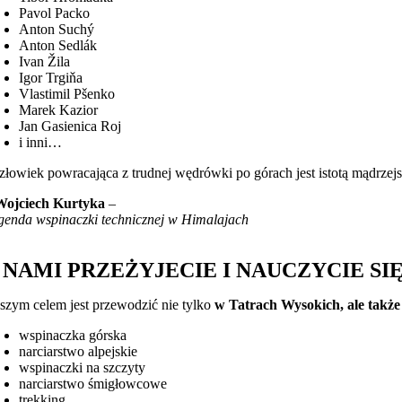
Pavol Packo
Anton Suchý
Anton Sedlák
Ivan Žila
Igor Trgiňa
Vlastimil Pšenko
Marek Kazior
Jan Gasienica Roj
i inni…
złowiek powracająca z trudnej wędrówki po górach jest istotą mądrzejsz
Wojciech Kurtyka
–
genda wspinaczki technicznej w Himalajach
 NAMI PRZEŻYJECIE I NAUCZYCIE SI
szym celem jest przewodzić nie tylko
w Tatrach Wysokich, ale także
wspinaczka górska
narciarstwo alpejskie
wspinaczki na szczyty
narciarstwo śmigłowcowe
trekking