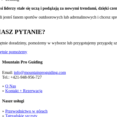
si liderzy stale się uczą i podążają za nowymi trendami, dzięki c
śli jesteś fanem sportów outdoorowych lub adrenalinowych i chcesz
ASZ PYTANIE?
ętnie doradzimy, pomożemy w wyborze lub przygotujemy przygodę szyt
ętnie pomożemy
Mountain Pro Guiding
Email:
info@mountainproguiding.com
Tel.: +421-948-956-727
»
O Nas
»
Kontakt + Rezerwacja
Nasze usługi
»
Przewodnictwo w górach
»
Tatrzańskie szczyty