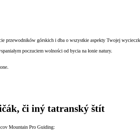
ie przewodników górskich i dba o wszystkie aspekty Twojej wycieczki
wspaniałym poczuciem wolności od bycia na łonie natury.
żone.
ák, či iný tatranský štít
dcov Mountain Pro Guiding: