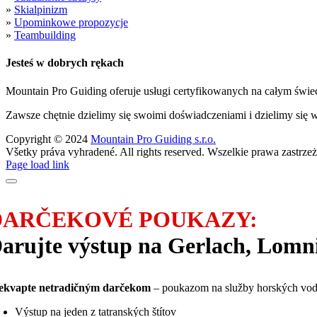
»
Skialpinizm
»
Upominkowe propozycje
»
Teambuilding
Jesteś w dobrych rękach
Mountain Pro Guiding oferuje usługi certyfikowanych na całym świec
Zawsze chętnie dzielimy się swoimi doświadczeniami i dzielimy się 
Copyright © 2024
Mountain Pro Guiding s.r.o.
Všetky práva vyhradené. All rights reserved. Wszelkie prawa zastrze
Facebook
Instagram
Page load link
DARČEKOVÉ POUKAZY:
arujte výstup na Gerlach, Lomnič
ekvapte netradičným darčekom
– poukazom na služby horských vo
Výstup na jeden z tatranských štítov