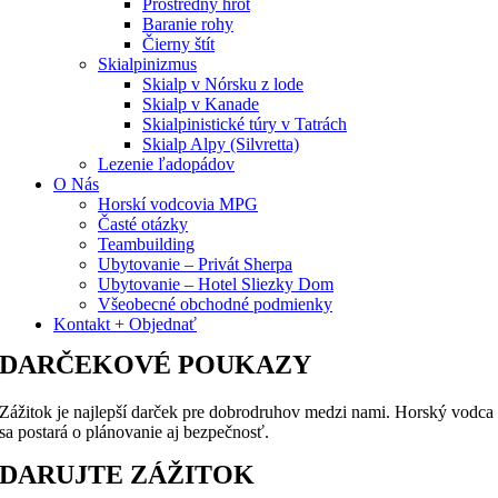
Prostredný hrot
Baranie rohy
Čierny štít
Skialpinizmus
Skialp v Nórsku z lode
Skialp v Kanade
Skialpinistické túry v Tatrách
Skialp Alpy (Silvretta)
Lezenie ľadopádov
O Nás
Horskí vodcovia MPG
Časté otázky
Teambuilding
Ubytovanie – Privát Sherpa
Ubytovanie – Hotel Sliezky Dom
Všeobecné obchodné podmienky
Kontakt + Objednať
DARČEKOVÉ POUKAZY
Zážitok je najlepší darček pre dobrodruhov medzi nami. Horský vodca
sa postará o plánovanie aj bezpečnosť.
DARUJTE ZÁŽITOK