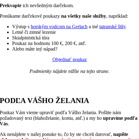
Prekvapte
ich nevšedným darčekom.
Ponúkame darčekové poukazy
na všetky naše služby
, napríklad:
Výstup s
horským vodcom na Gerlach
a iné
tatranské štíty
Letné či zimné lezenie
Skialpinistická túra
Poukaz na hodnotu 100 €, 200 €, atď.
Alebo máte iný nápad?
Objednať poukaz
Podmienky nájdete nižšie na tejto strane.
PODĽA VÁŠHO ŽELANIA
Poukaz Vám vieme upraviť podľa Vášho želania. Pošlite nám
požadovaný text (blahoželanie, komu, atď.) a my ho
upravíme podľa
Vás
.
Ak nenájdete v našej ponuke to, čo by ste chceli darovať,
napíšte