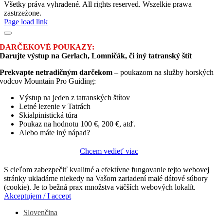
Všetky práva vyhradené. All rights reserved. Wszelkie prawa
zastrzeżone.
Facebook
Instagram
Page load link
DARČEKOVÉ POUKAZY:
Darujte výstup na Gerlach, Lomničák, či iný tatranský štít
Prekvapte netradičným darčekom
– poukazom na služby horských
vodcov Mountain Pro Guiding:
Výstup na jeden z tatranských štítov
Letné lezenie v Tatrách
Skialpinistická túra
Poukaz na hodnotu 100 €, 200 €, atď.
Alebo máte iný nápad?
Chcem vedieť viac
S cieľom zabezpečiť kvalitné a efektívne fungovanie tejto webovej
stránky ukladáme niekedy na Vašom zariadení malé dátové súbory
(cookie). Je to bežná prax množstva väčších webových lokalít.
Akceptujem / I accept
Slovenčina