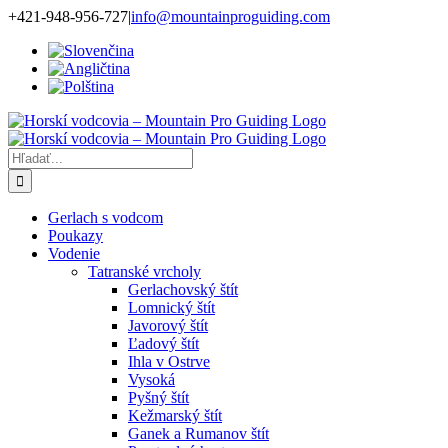
Skip
+421-948-956-727
|
info@mountainproguiding.com
to
content
Hľadať:
Gerlach s vodcom
Poukazy
Vodenie
Tatranské vrcholy
Gerlachovský štít
Lomnický štít
Javorový štít
Ľadový štít
Ihla v Ostrve
Vysoká
Pyšný štít
Kežmarský štít
Ganek a Rumanov štít