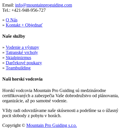
Email:
info@mountainproguiding.com
Tel.: +421-948-956-727
»
O Nás
»
Kontakt + Objednať
Naše služby
»
Vodenie a výstupy
»
Tatranské vrcholy
»
Skialpinizmus
»
Darčekové poukazy
»
Teambuilding
Naši horskí vodcovia
Horskí vodcovia Mountain Pro Guiding sú medzinárodne
certifikovaných a zabezpečia Vaše dobrodružstvo od plánovania,
organizácie, až po samotné vodenie.
Vždy radi odovzdávame naše skúsenosti a podelíme sa o úžasný
pocit slobody z pobytu v horách.
Copyright ©
Mountain Pro Guiding s.r.o.