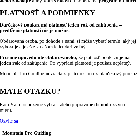
alebo zavolajte
a my Vám s radosťou pripravíme
program na mieru
.
PLATNOSŤ A PODMIENKY
Darčekový poukaz má platnosť jeden rok od zakúpenia –
predĺženie platnosti nie je možné.
Obdarovaná osoba, po dohode s nami, si môže vybrať termín, aký jej
vyhovuje a je ešte v našom kalendári voľný.
Prosíme upovedomte obdarovaného
, že platnosť poukazu je
na
jeden rok
od zakúpenia. Po vypršaní platnosti je poukaz neplatný.
Mountain Pro Guiding nevracia zaplatenú sumu za darčekový poukaz.
MÁTE OTÁZKU?
Radi Vám pomôžeme vybrať, alebo pripravíme dobrodružstvo na
mieru.
Ozvite sa
Mountain Pro Guiding