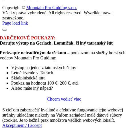
Copyright ©
Mountain Pro Guiding s.r.o.
Všetky práva vyhradené. All rights reserved. Wszelkie prawa
zastrzeżone.
Facebook
Instagram
Page load link
DARČEKOVÉ POUKAZY:
Darujte výstup na Gerlach, Lomničák, či iný tatranský štít
Prekvapte netradičným darčekom
– poukazom na služby horských
vodcov Mountain Pro Guiding:
Výstup na jeden z tatranských štítov
Letné lezenie v Tatrách
Skialpinistická túra
Poukaz na hodnotu 100 €, 200 €, atď.
Alebo máte iný nápad?
Chcem vedieť viac
S cieľom zabezpečiť kvalitné a efektívne fungovanie tejto webovej
stránky ukladáme niekedy na Vašom zariadení malé dátové súbory
(cookie). Je to bežná prax množstva väčších webových lokalít.
Akceptujem / I accept