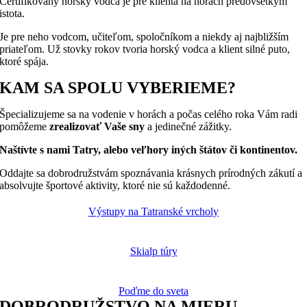
Certifikovaný horský vodca je pre klienta na horách predovšetkým
istota.
Je pre neho vodcom, učiteľom, spoločníkom a niekdy aj najbližším
priateľom. Už stovky rokov tvoria horský vodca a klient silné puto,
ktoré spája.
KAM SA SPOLU VYBERIEME?
Špecializujeme sa na vodenie v horách a počas celého roka Vám radi
pomôžeme
zrealizovať Vaše sny
a jedinečné zážitky.
Naštívte s nami Tatry, alebo veľhory iných štátov či kontinentov.
Oddajte sa dobrodružstvám spoznávania krásnych prírodných zákutí a
absolvujte športové aktivity, ktoré nie sú každodenné.
Výstupy na Tatranské vrcholy
Skialp túry
Poďme do sveta
DOBRODRUŽSTVO NA MIERU