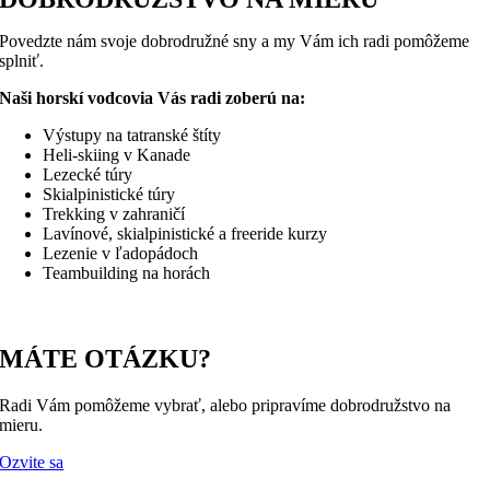
Povedzte nám svoje dobrodružné sny a my Vám ich radi pomôžeme
splniť.
Naši horskí vodcovia Vás radi zoberú na:
Výstupy na tatranské štíty
Heli-skiing v Kanade
Lezecké túry
Skialpinistické túry
Trekking v zahraničí
Lavínové, skialpinistické a freeride kurzy
Lezenie v ľadopádoch
Teambuilding na horách
MÁTE OTÁZKU?
Radi Vám pomôžeme vybrať, alebo pripravíme dobrodružstvo na
mieru.
Ozvite sa