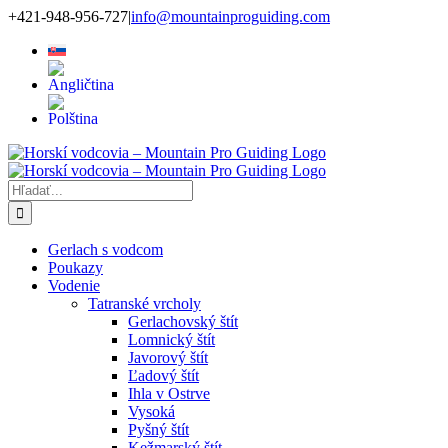
Skip
+421-948-956-727
|
info@mountainproguiding.com
to
content
Hľadať:
Gerlach s vodcom
Poukazy
Vodenie
Tatranské vrcholy
Gerlachovský štít
Lomnický štít
Javorový štít
Ľadový štít
Ihla v Ostrve
Vysoká
Pyšný štít
Kežmarský štít