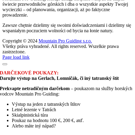
świecie przewodników górskich i dba o wszystkie aspekty Twojej
wycieczki – od planowania, organizacji, aż po faktyczne
prowadzenie.
Zawsze chętnie dzielimy się swoimi doświadczeniami i dzielimy się
wspaniałym poczuciem wolności od bycia na łonie natury.
Copyright © 2024
Mountain Pro Guiding s.r.o.
Všetky práva vyhradené. All rights reserved. Wszelkie prawa
zastrzeżone.
Facebook
Instagram
Page load link
DARČEKOVÉ POUKAZY:
Darujte výstup na Gerlach, Lomničák, či iný tatranský štít
Prekvapte netradičným darčekom
– poukazom na služby horských
vodcov Mountain Pro Guiding:
Výstup na jeden z tatranských štítov
Letné lezenie v Tatrách
Skialpinistická túra
Poukaz na hodnotu 100 €, 200 €, atď.
Alebo máte iný nápad?