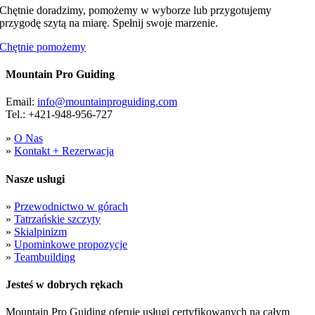
Chętnie doradzimy, pomożemy w wyborze lub przygotujemy
przygodę szytą na miarę. Spełnij swoje marzenie.
Chętnie pomożemy
Mountain Pro Guiding
Email:
info@mountainproguiding.com
Tel.: +421-948-956-727
»
O Nas
»
Kontakt + Rezerwacja
Nasze usługi
»
Przewodnictwo w górach
»
Tatrzańskie szczyty
»
Skialpinizm
»
Upominkowe propozycje
»
Teambuilding
Jesteś w dobrych rękach
Mountain Pro Guiding oferuje usługi certyfikowanych na całym