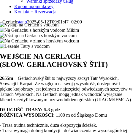
Warunki sprzedaży usług
Kupon upominkowy
Kontakt + Rezerwacja
Gerlach
stano
2025-05-12T09:01:47+02:00
WEJŚCIE NA GERLACH
(SŁOW. GERLACHOVSKÝ ŠTÍT)
2655m
– Gerlachovský štít to najwyższy szczyt Tatr Wysokich,
Słowacji i Karpat. Ze względu na swoją wysokość, dostępność i
piękne krajobrazy jest jednym z najczęściej odwiedzanych szczytów w
Tatrach Wysokich. Na Gerlach mogą jednak wchodzić wyłącznie
klienci z certyfikowanym przewodnikiem górskim (UIAGM/IFMGA).
DŁUGOŚĆ TRASY:
6-8 godz
RÓŻNICA WYSOKOŚCI:
1100 m od Śląskego Domu
› Trasa trudna technicznie, duża ekspozycja ścieżek.
› Trasa wymaga dobrej kondycji i doświadczenia w wysokogórskiej