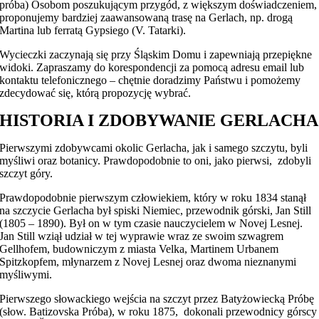
próba) Osobom poszukującym przygód, z większym doświadczeniem,
proponujemy bardziej zaawansowaną trasę na Gerlach, np. drogą
Martina lub ferratą Gypsiego (V. Tatarki).
Wycieczki zaczynają się przy Śląskim Domu i zapewniają przepiękne
widoki. Zapraszamy do korespondencji za pomocą adresu email lub
kontaktu telefonicznego – chętnie doradzimy Państwu i pomożemy
zdecydować się, którą propozycję wybrać.
HISTORIA I ZDOBYWANIE GERLACHA
Pierwszymi zdobywcami okolic Gerlacha, jak i samego szczytu, byli
myśliwi oraz botanicy. Prawdopodobnie to oni, jako pierwsi, zdobyli
szczyt góry.
Prawdopodobnie pierwszym człowiekiem, który w roku 1834 stanął
na szczycie Gerlacha był spiski Niemiec, przewodnik górski, Jan Still
(1805 – 1890). Był on w tym czasie nauczycielem w Novej Lesnej.
Jan Still wziął udział w tej wyprawie wraz ze swoim szwagrem
Gellhofem, budowniczym z miasta Velka, Martinem Urbanem
Spitzkopfem, młynarzem z Novej Lesnej oraz dwoma nieznanymi
myśliwymi.
Pierwszego słowackiego wejścia na szczyt przez Batyżowiecką Próbę
(słow. Batizovska Próba), w roku 1875, dokonali przewodnicy górscy