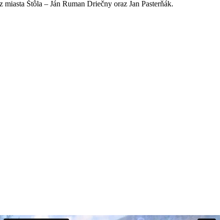
z miasta Štôla – Ján Ruman Driečny oraz Jan Pasterňák.