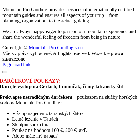
Mountain Pro Guiding provides services of internationally certified
mountain guides and ensures all aspects of your trip – from
planning, organization, to the actual guiding.
We are always happy eager to pass on our mountain experience and
share the wonderful feeling of freedom from being in nature.
Copyright ©
Mountain Pro Guiding s.r.o.
Všetky práva vyhradené. All rights reserved. Wszelkie prawa
zastrzeżone.
Facebook
Instagram
Page load link
DARČEKOVÉ POUKAZY:
Darujte výstup na Gerlach, Lomničák, či iný tatranský štít
Prekvapte netradičným darčekom
– poukazom na služby horských
vodcov Mountain Pro Guiding:
Výstup na jeden z tatranských štítov
Letné lezenie v Tatrách
Skialpinistická túra
Poukaz na hodnotu 100 €, 200 €, atď.
Alebo máte iný nápad?