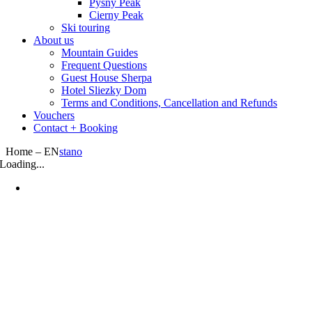
Pysny Peak
Cierny Peak
Ski touring
About us
Mountain Guides
Frequent Questions
Guest House Sherpa
Hotel Sliezky Dom
Terms and Conditions, Cancellation and Refunds
Vouchers
Contact + Booking
Home – EN
stano
Loading...