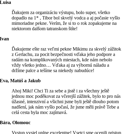
Luisa
Ďakujem za organizáciu výstupu, bolo super, všetko
dopadlo na 1* , Tibor bol skvelý vodca a aj počasie vyšlo
mimoriadne pekne. Verím, že si to o rok zopakujeme na
niektorom dalšom tatranskom štíte!
Ivan
Ďakujeme ešte raz veľmi pekne Mikimu za skvelý zážitok
z Gerlachu, za pocit bezpečnosti vďaka jeho podpore a
radám na komplikovaných miestach, kde nám nebolo
vždy všetko jedno… Vďaka aj za výbornú náladu a
držíme palce a tešíme sa niekedy nabudúce!
Eva, Matúš a Jakub
Ahoj Miki! Chci Ti za sebe a jistě i za všechny ještě
jednou moc poděkovat za včerejší zážitek, bylo to pro nás
úžasné, intenzivní a všichni jsme byli ještě dlouho potom
nadšení, jak nám vyšlo počasí, že jsme měli právě Tebe a
celá cesta byla moc zajímavá.
Bára, Olomouc
Vystup vysiel uplne excelentne! Vsetci sme ocenili pristup