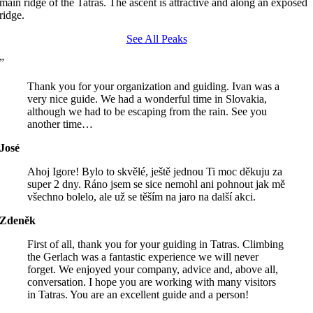
main ridge of the Tatras. The ascent is attractive and along an exposed
ridge.
See All Peaks
”
Thank you for your organization and guiding. Ivan was a
very nice guide. We had a wonderful time in Slovakia,
although we had to be escaping from the rain. See you
another time…
José
Ahoj Igore! Bylo to skvělé, ještě jednou Ti moc děkuju za
super 2 dny. Ráno jsem se sice nemohl ani pohnout jak mě
všechno bolelo, ale už se těším na jaro na další akci.
Zdeněk
First of all, thank you for your guiding in Tatras. Climbing
the Gerlach was a fantastic experience we will never
forget. We enjoyed your company, advice and, above all,
conversation. I hope you are working with many visitors
in Tatras. You are an excellent guide and a person!