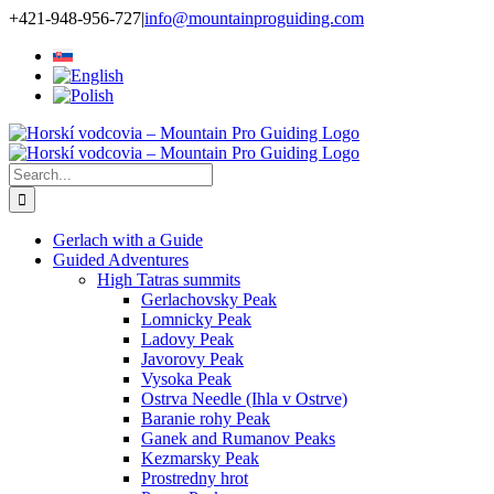
Skip
+421-948-956-727
|
info@mountainproguiding.com
to
content
Search
for:
Gerlach with a Guide
Guided Adventures
High Tatras summits
Gerlachovsky Peak
Lomnicky Peak
Ladovy Peak
Javorovy Peak
Vysoka Peak
Ostrva Needle (Ihla v Ostrve)
Baranie rohy Peak
Ganek and Rumanov Peaks
Kezmarsky Peak
Prostredny hrot