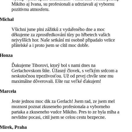
Mikiho aj Ivana, su profesionali a udrziavali aj vybornu
pozitivnu atmosferu.
Michal
Všichni jsme plni zážitků z vydařeného dne a moc
děkujeme za zprostředkování tůry po hřbetech vašich
nejvyšších hor. Naše setkání mi osobně připadalo velice
přátelské a i proto jsem se cítil moc dobře.
Honza
Ďakujeme Tiborovi, ktorý bol s nami dnes na
Gerlachovskom štíte. Úžasný človek, s veľkým srdcom a
neskutočnou trpezlivosťou. Už od prvej chvíle sme mu
maximálne dôverovali. Ešte raz veľké ďakujem!
Marcela
Jeste jednou moc dik za Gerlach! Jsem rad, ze jsem mel
moznost poznat zkuseneho profesionala a vyborneho
partaka a zkuseneho vudce Mikiho. Pres to ze byla mlha a
nevlidne pocasi, citil jsem se celou cestu bezpecne.
Mirek, Praha