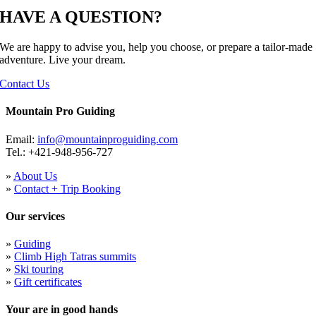
HAVE A QUESTION?
We are happy to advise you, help you choose, or prepare a tailor-made
adventure. Live your dream.
Contact Us
Mountain Pro Guiding
Email:
info@mountainproguiding.com
Tel.: +421-948-956-727
»
About Us
»
Contact + Trip Booking
Our services
»
Guiding
»
Climb High Tatras summits
»
Ski touring
»
Gift certificates
Your are in good hands